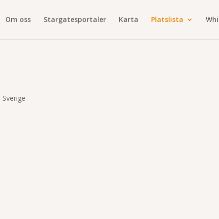
Om oss
Stargatesportaler
Karta
Platslista
Whi
, Sverige