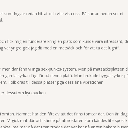
 som Ingvar redan hittat och ville visa oss. På kartan nedan ser ni
å.
g och fick mig en funderare kring en plats som kunde vara intressant, d
ag var yngre gick jag dit med en matsäck och för att ta det lugnt”.
a” men där fann vi inga sex-punkts-system. Men på matsäcksplatsen d
t den gamla kyrkan låg där på denna platå. Man brukade bygga kyrkor p
em. Folk dras till dessa platser pga dess fina vibrationer.
eter dessutom kyrkbacken.
omtan. Namnet har den fått av att det finns tomtar där. Den är idag
. Vi gick runt där och kände på atmosfären som kändes lite spöklik
 tänkte inte mer på det utan trodde det var kor på ängen bakom husen