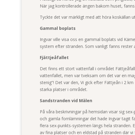
När jag kontrollerade ängen bakom huset, fanns 
Tyckte det var märkligt med att höra koskällan u
Gammal boplats
Ingvar ville visa oss en gammal boplats vid Kärnen
system efter stranden. Som vanligt fanns rester 
Fjättjeåfallet
Det finns ett stort vattenfall i området Fättjeåfal
vattenfallet, men var tveksam om det var en magis
stenig”! Det var den, Vi gick efter Fättjeån i 2 k
starka platser i området.
Sandstranden vid Mälen
På våra beskrivningar på hemsidan visar sig se
och gamla fornlämningar det hade Ingvar tagit fa
flera sex-punkts-systemen längs hela stranden. En
av fina platser och en eldstad på stranden där vi