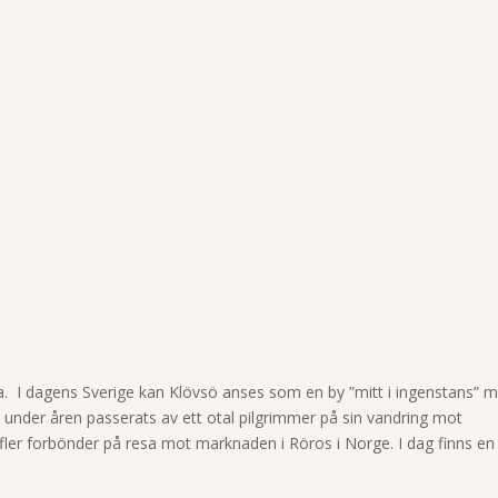
ia. I dagens Sverige kan Klövsö anses som en by ”mitt i ingenstans” 
 har under åren passerats av ett otal pilgrimmer på sin vandring mot
er forbönder på resa mot marknaden i Röros i Norge. I dag finns en