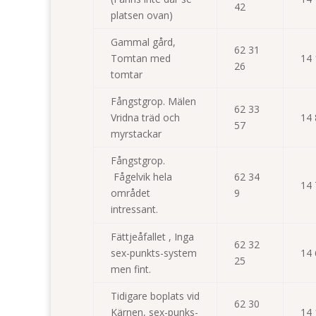
42
platsen ovan)
Gammal gård,
62 31
Tomtan med
14 
26
tomtar
Fångstgrop. Mälen
62 33
Vridna träd och
14 
57
myrstackar
Fångstgrop.
Fågelvik hela
62 34
14 
området
9
intressant.
Fättjeåfallet , Inga
62 32
sex-punkts-system
14 
25
men fint.
Tidigare boplats vid
62 30
Kärnen, sex-punks-
14 