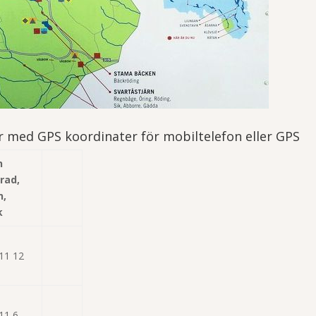
var med GPS koordinater för mobiltelefon eller GPS
n
rad,
n,
k
11 12
11 6