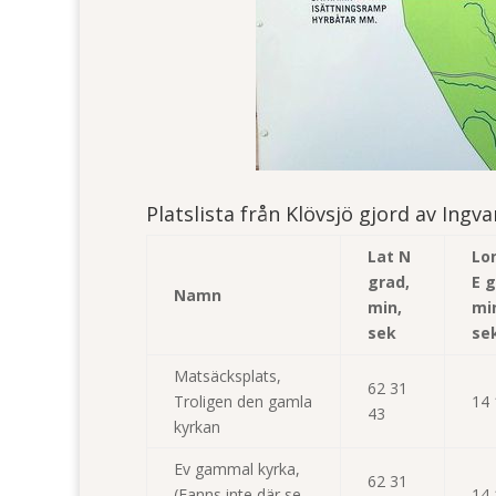
Platslista från Klövsjö gjord av Ing
Lat N
Lo
grad,
E
g
Namn
min,
mi
sek
se
Matsäcksplats,
62 31
Troligen den gamla
14 
43
kyrkan
Ev gammal kyrka,
62 31
(Fanns inte där se
14 