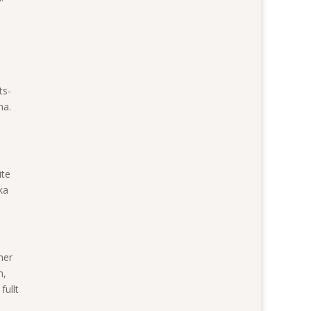
ts-
na.
ite
ka
mer
m,
fullt