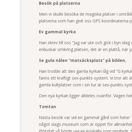
Besök på platserna
Men vi skulle besöka de magiska platser i området
platserna som han givit oss GPS koordinaterna p
Ev gammal kyrka
Han skrev till oss “Jag var ute och gick i byn ida
enbuskar omkring platsen, det är en plattå, när j
Se gula nålen ”matsäcksplats” på bilden.
Han trodde att den gamla kyrkan låg vid ”G kyrk
fanns ett kraftigt sex-punkts-system. Vi tror at
gamla kultplatser som i sin tur är sex-punkts-syst
Den nya kyrkan ligger alldeles ovanför. Vägen h
Tomtan
Nästa besök var vid en gammal gård som heter T
något slags museum som är öppet för allmänheten
Plötsligt så hörde jag en koskälla som pinglade,