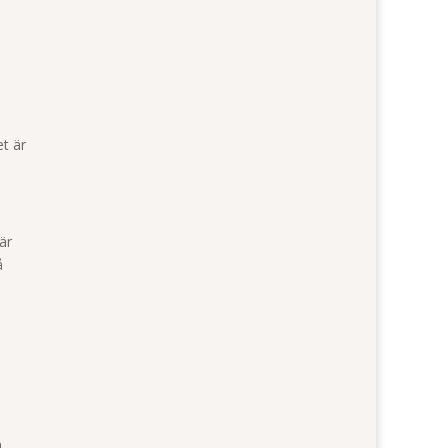
et är
är
å
.
.