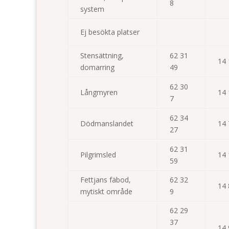
8
system
Ej besökta platser
Stensättning,
62 31
14 
domarring
49
62 30
Långmyren
14 
7
62 34
Dödmanslandet
14 
27
62 31
Pilgrimsled
14 
59
Fettjans fäbod,
62 32
14 
mytiskt område
9
62 29
37
14 