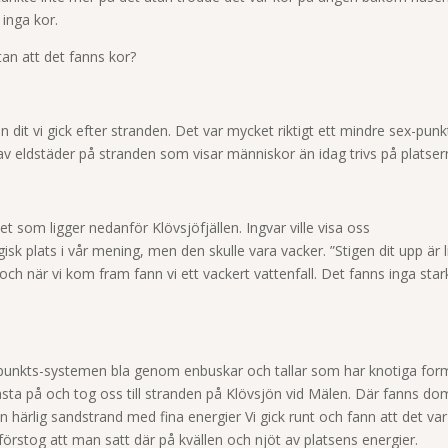
inga kor.
tan att det fanns kor?
 dit vi gick efter stranden. Det var mycket riktigt ett mindre sex-punk
av eldstäder på stranden som visar människor än idag trivs på platser
let som ligger nedanför Klövsjöfjällen. Ingvar ville visa
oss
k plats i vår mening, men den skulle vara vacker. ”Stigen dit upp är l
m och när vi kom fram fann vi ett vackert vattenfall. Det fanns inga star
x-punkts-systemen bla genom enbuskar och tallar som har knotiga for
sta på och tog oss till stranden på Klövsjön vid Mälen. Där fanns do
 härlig sandstrand med fina energier Vi gick runt och fann att det var 
 förstog att man satt där på kvällen och njöt av platsens energier.